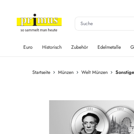
 Hauptinhalt springen
Zur Suche springen
Zur Hauptnavigation springen
Euro
Historisch
Zubehör
Edelmetalle
G
Startseite
Münzen
Welt Münzen
Sonstig
Bildergalerie überspringen