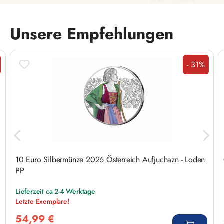
Unsere Empfehlungen
Produktgalerie überspringen
- 31%
tt
Rabatt
10 Euro Silbermünze 2026 Österreich Aufjuchazn - Loden
PP
Lieferzeit ca 2-4 Werktage
Letzte Exemplare!
Verkaufspreis:
54,99 €