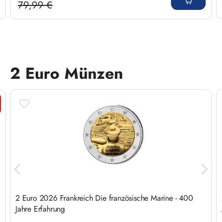
79,99 €
Regulärer Preis:
2 Euro Münzen
Produktgalerie überspringen
tt
2 Euro 2026 Frankreich Die französische Marine - 400
Jahre Erfahrung