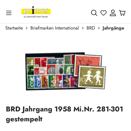
Zum Hauptinhalt springen
Du hast 0 
Startseite
Briefmarken International
BRD
Jahrgänge
Bildergalerie überspringen
BRD Jahrgang 1958 Mi.Nr. 281-301
gestempelt