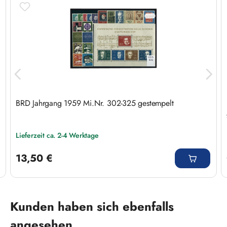
BRD Jahrgang 1959 Mi.Nr. 302-325 gestempelt
Lieferzeit ca. 2-4 Werktage
Regulärer Preis:
13,50 €
Produktgalerie überspringen
Kunden haben sich ebenfalls
angesehen