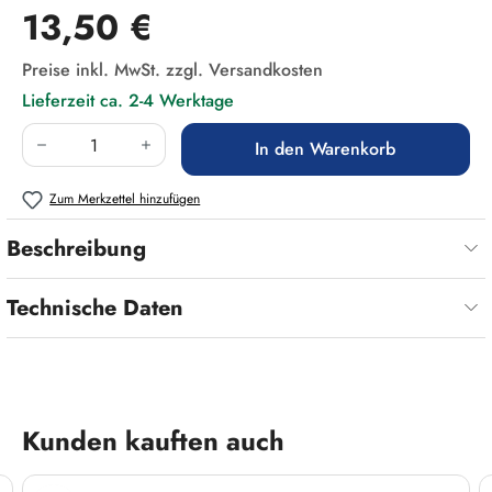
Regulärer Preis:
13,50 €
Preise inkl. MwSt. zzgl. Versandkosten
Lieferzeit ca. 2-4 Werktage
Produkt Anzahl: Gib den gewünschten Wert ein
In den Warenkorb
Zum Merkzettel hinzufügen
Beschreibung
Technische Daten
Produktgalerie überspringen
Kunden kauften auch