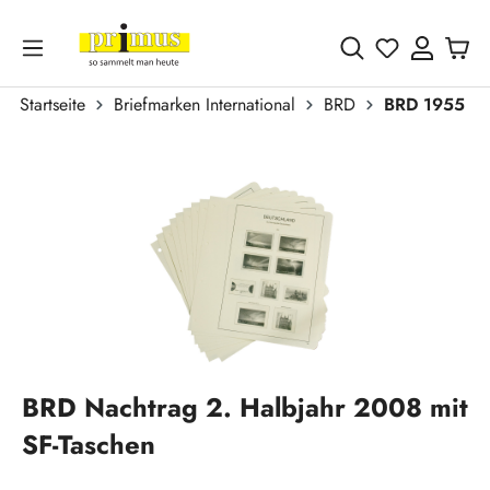
Zum Hauptinhalt springen
Du hast 0 
Startseite
Briefmarken International
BRD
BRD 1955 - h
Bildergalerie überspringen
BRD Nachtrag 2. Halbjahr 2008 mit
SF-Taschen