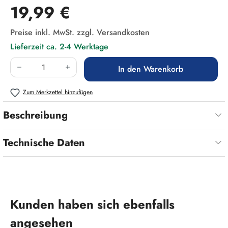
Regulärer Preis:
19,99 €
Preise inkl. MwSt. zzgl. Versandkosten
Lieferzeit ca. 2-4 Werktage
Produkt Anzahl: Gib den gewünschten Wert ein
In den Warenkorb
Zum Merkzettel hinzufügen
Beschreibung
Technische Daten
Produktgalerie überspringen
Kunden haben sich ebenfalls
angesehen