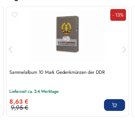
- 13%
Rabatt
Sammelalbum 10 Mark Gedenkmünzen der DDR
Lieferzeit ca. 2-4 Werktage
Verkaufspreis:
8,63 €
9,95 €
Regulärer Preis: