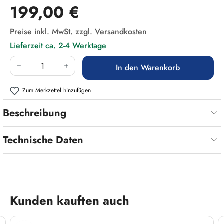
Regulärer Preis:
199,00 €
Preise inkl. MwSt. zzgl. Versandkosten
Lieferzeit ca. 2-4 Werktage
Produkt Anzahl: Gib den gewünschten Wert ein
In den Warenkorb
Zum Merkzettel hinzufügen
Beschreibung
Technische Daten
Produktgalerie überspringen
Kunden kauften auch