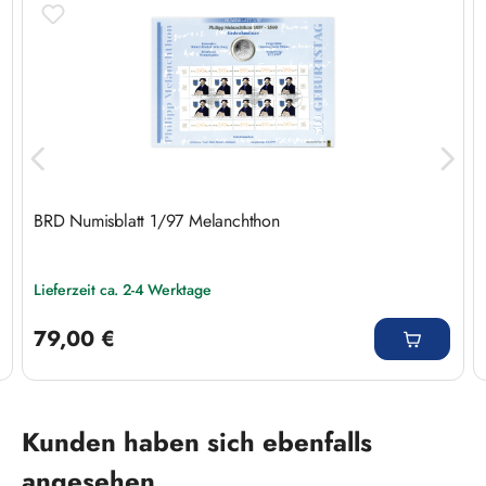
BRD Numisblatt 1/97 Melanchthon
Lieferzeit ca. 2-4 Werktage
Regulärer Preis:
79,00 €
Produktgalerie überspringen
Kunden haben sich ebenfalls
angesehen