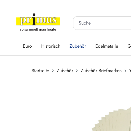
 Hauptinhalt springen
Zur Suche springen
Zur Hauptnavigation springen
Euro
Historisch
Zubehör
Edelmetalle
G
Startseite
Zubehör
Zubehör Briefmarken
Bildergalerie überspringen