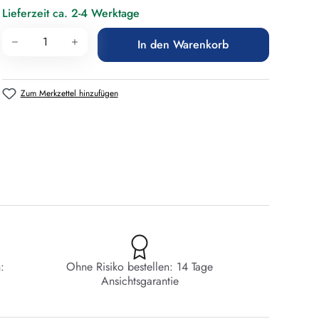
Lieferzeit ca. 2-4 Werktage
Produkt Anzahl: Gib den gewünschten Wert 
In den Warenkorb
Zum Merkzettel hinzufügen
:
Ohne Risiko bestellen: 14 Tage
Ansichtsgarantie