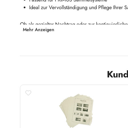
Ideal zur Vervollständigung und Pflege Ihrer
Ob als gezielter Nachtrag oder zur kontinuierlich
Mehr Anzeigen
bieten eine hochwertige und praktische Lösung für 
Hinweis: Beispielabbildung!
Produktgalerie überspringen
Kund