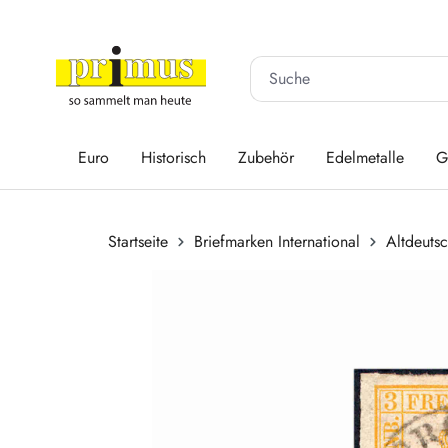
 Hauptinhalt springen
Zur Suche springen
Zur Hauptnavigation springen
Euro
Historisch
Zubehör
Edelmetalle
G
Startseite
Briefmarken International
Altdeuts
Bildergalerie überspringen