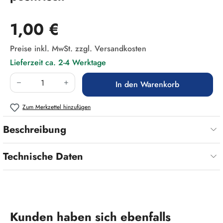
Regulärer Preis:
1,00 €
Preise inkl. MwSt. zzgl. Versandkosten
Lieferzeit ca. 2-4 Werktage
Produkt Anzahl: Gib den gewünschten Wert ein
In den Warenkorb
Zum Merkzettel hinzufügen
Beschreibung
Technische Daten
Produktgalerie überspringen
Kunden haben sich ebenfalls