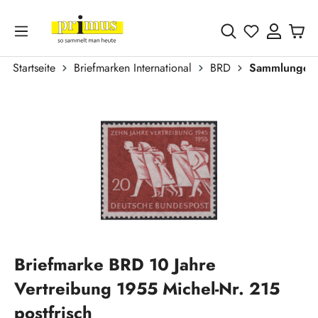
Zum Hauptinhalt springen
Du hast 0 
Startseite
Briefmarken International
BRD
Sammlungen 
Bildergalerie überspringen
Briefmarke BRD 10 Jahre
Vertreibung 1955 Michel-Nr. 215
postfrisch