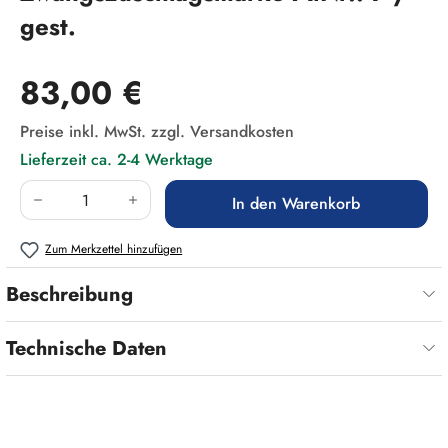
gest.
Regulärer Preis:
83,00 €
Preise inkl. MwSt. zzgl. Versandkosten
Lieferzeit ca. 2-4 Werktage
Produkt Anzahl: Gib den gewünschten Wert ein
In den Warenkorb
Zum Merkzettel hinzufügen
Beschreibung
Technische Daten