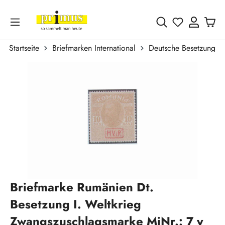
Zum Hauptinhalt springen
Du hast 0 
Startseite
Briefmarken International
Deutsche Besetzungsa
Bildergalerie überspringen
Briefmarke Rumänien Dt.
Besetzung I. Weltkrieg
Zwangszuschlagsmarke MiNr.: 7 y