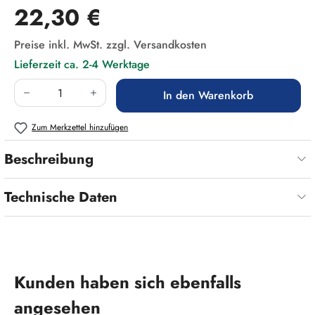
Regulärer Preis:
22,30 €
Preise inkl. MwSt. zzgl. Versandkosten
Lieferzeit ca. 2-4 Werktage
Produkt Anzahl: Gib den gewünschten Wert ein
In den Warenkorb
Zum Merkzettel hinzufügen
Beschreibung
Technische Daten
Produktgalerie überspringen
Kunden haben sich ebenfalls
angesehen