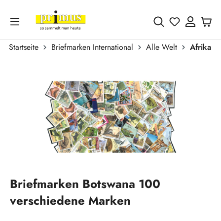
Zum Hauptinhalt springen
Du hast 0 
Startseite
Briefmarken International
Alle Welt
Afrika
Bildergalerie überspringen
Briefmarken Botswana 100
verschiedene Marken