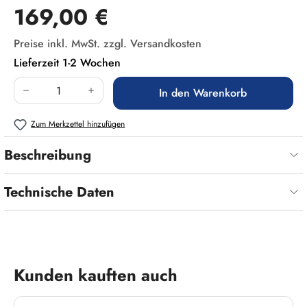
Regulärer Preis:
169,00 €
Preise inkl. MwSt. zzgl. Versandkosten
Lieferzeit 1-2 Wochen
Produkt Anzahl: Gib den gewünschten Wert ein
In den Warenkorb
Zum Merkzettel hinzufügen
Beschreibung
Technische Daten
Produktgalerie überspringen
Kunden kauften auch