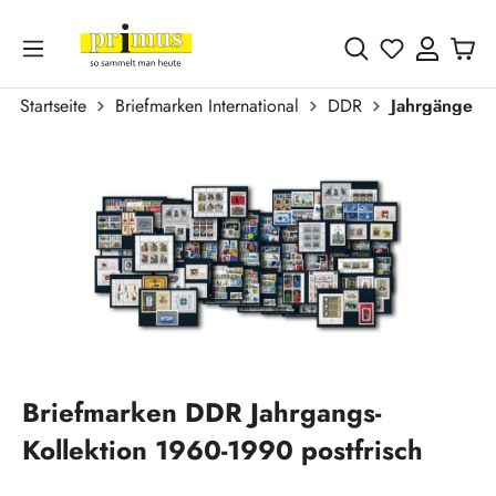
Zum Hauptinhalt springen
Du hast 0 
Startseite
Briefmarken International
DDR
Jahrgänge
Bildergalerie überspringen
Briefmarken DDR Jahrgangs-
Kollektion 1960-1990 postfrisch