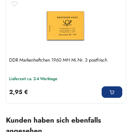
DDR Markenheftchen 1960 MH Mi.Nr. 3 postfrisch
Lieferzeit ca. 2-4 Werktage
Regulärer Preis:
2,95 €
Produktgalerie überspringen
Kunden haben sich ebenfalls
angesehen