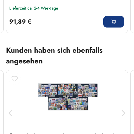
Lieferzeit ca. 2-4 Werktage
Regulärer Preis:
91,89 €
Produktgalerie überspringen
Kunden haben sich ebenfalls
angesehen