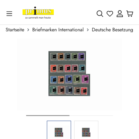
Zum Hauptinhalt springen
Du hast 0 
Startseite
Briefmarken International
Deutsche Besetzungsa
Bildergalerie überspringen