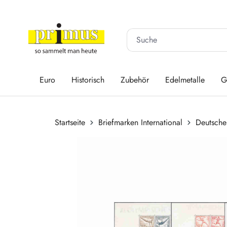
 Hauptinhalt springen
Zur Suche springen
Zur Hauptnavigation springen
Euro
Historisch
Zubehör
Edelmetalle
G
Startseite
Briefmarken International
Deutsche
Bildergalerie überspringen