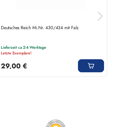
Deutsches Reich Mi.Nr. 430/434 mit Falz
Brief
Michel
Lieferzeit ca 2-4 Werktage
Liefer
Letzte Exemplare!
Regulärer Preis:
Regulär
29,00 €
1,5