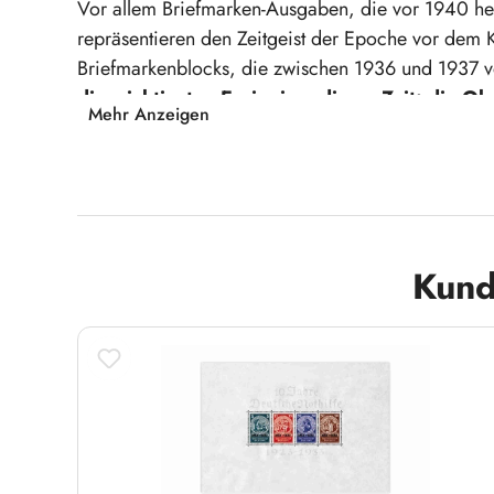
Vor allem Briefmarken-Ausgaben, die vor 1940 he
repräsentieren den Zeitgeist der Epoche vor dem Kr
Briefmarkenblocks, die zwischen 1936 und 1937 
die wichtigsten Ereignisse dieser Zeit: die 
Mehr Anzeigen
Braune Band, sowie eine Blockausgabe mit dem
Tadellos postfrisch!
Block 4 bis 11!
Michel-Wert: über 1.400,- Euro!
Produktgalerie überspringen
Kund
Worauf warten Sie noch? Sichern Sie sich heu
Sie Ihre Sammlung!
Bei Belegen mit NS-Emblemen oder -Symbolen verpfli
wissenschaftliche Sammelzwecke zu erwerben. Sie
im Sinne des § 86 StGB zu benutzen.