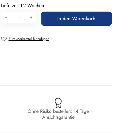
Lieferzeit 1-2 Wochen
Produkt Anzahl: Gib den gewünschten Wert 
In den Warenkorb
Zum Merkzettel hinzufügen
:
Ohne Risiko bestellen: 14 Tage
Ansichtsgarantie