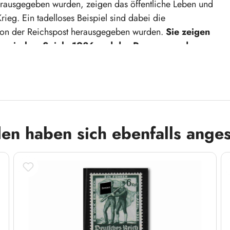
rausgegeben wurden, zeigen das öffentliche Leben und
ieg. Ein tadelloses Beispiel sind dabei die
von der Reichspost herausgegeben wurden.
Sie zeigen
Olympischen Spiele 1936 und das Rennen um das
 Portrait Adolf Hitlers.
en haben sich ebenfalls ange
te dieses Stück Geschichte und vervollständigen
chtet sich der Käufer, diese lediglich für historisch-
 sind in keiner Weise propagandistisch, insbesondere