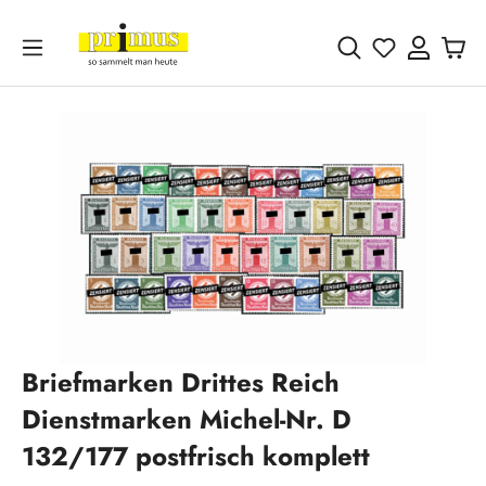
Zum Hauptinhalt springen
Du hast 0 
Bildergalerie überspringen
Briefmarken Drittes Reich
Dienstmarken Michel-Nr. D
132/177 postfrisch komplett