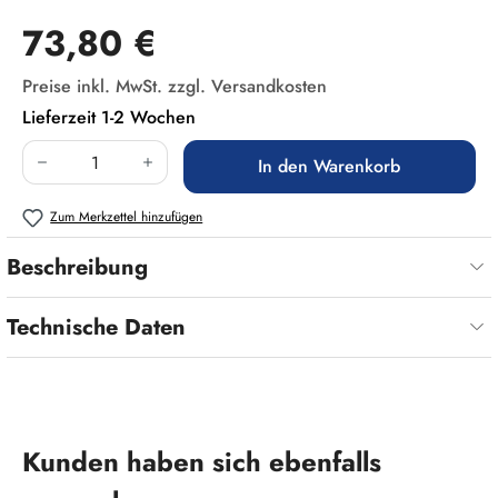
Regulärer Preis:
73,80 €
Preise inkl. MwSt. zzgl. Versandkosten
Lieferzeit 1-2 Wochen
Produkt Anzahl: Gib den gewünschten Wert ein
In den Warenkorb
Zum Merkzettel hinzufügen
Beschreibung
Technische Daten
Produktgalerie überspringen
Kunden haben sich ebenfalls