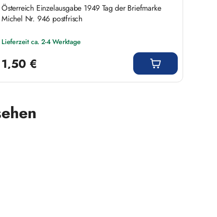
Österreich Einzelausgabe 1949 Tag der Briefmarke
Brief
Michel Nr. 946 postfrisch
Michel
Lieferzeit ca. 2-4 Werktage
Liefer
Regulärer Preis:
Regulär
1,50 €
1,3
sehen