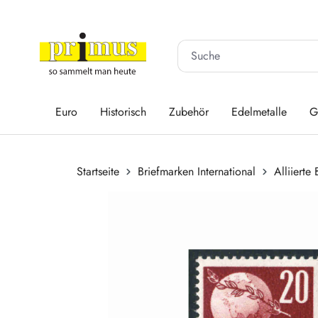
 Hauptinhalt springen
Zur Suche springen
Zur Hauptnavigation springen
Euro
Historisch
Zubehör
Edelmetalle
G
Startseite
Briefmarken International
Alliierte
Bildergalerie überspringen