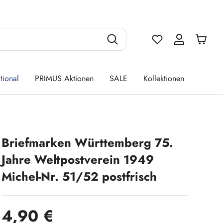
Du hast 0 Produ
tional
PRIMUS Aktionen
SALE
Kollektionen
Briefmarken Württemberg 75.
Jahre Weltpostverein 1949
Michel-Nr. 51/52 postfrisch
Regulärer Preis:
4,90 €