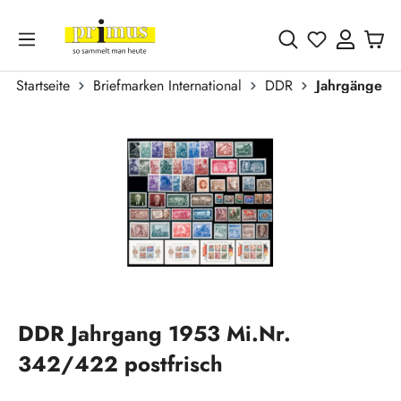
Zum Hauptinhalt springen
Du hast 0 
Startseite
Briefmarken International
DDR
Jahrgänge
Bildergalerie überspringen
DDR Jahrgang 1953 Mi.Nr.
342/422 postfrisch