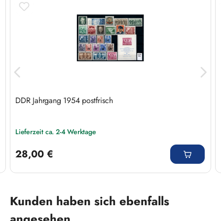
DDR Jahrgang 1954 postfrisch
Lieferzeit ca. 2-4 Werktage
Regulärer Preis:
28,00 €
Produktgalerie überspringen
Kunden haben sich ebenfalls
angesehen