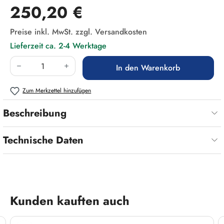
Regulärer Preis:
250,20 €
Preise inkl. MwSt. zzgl. Versandkosten
Lieferzeit ca. 2-4 Werktage
Produkt Anzahl: Gib den gewünschten Wert ein
In den Warenkorb
Zum Merkzettel hinzufügen
Beschreibung
Technische Daten
Produktgalerie überspringen
Kunden kauften auch