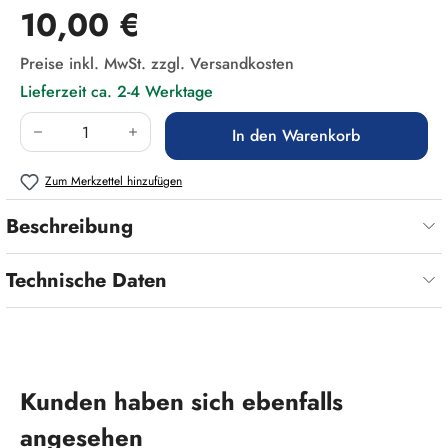
Regulärer Preis:
10,00 €
Preise inkl. MwSt. zzgl. Versandkosten
Lieferzeit ca. 2-4 Werktage
Produkt Anzahl: Gib den gewünschten Wert ein
In den Warenkorb
Zum Merkzettel hinzufügen
Beschreibung
Technische Daten
Produktgalerie überspringen
Kunden haben sich ebenfalls
angesehen