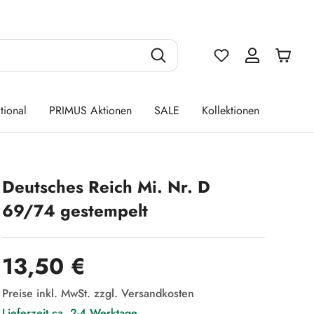
Du hast 0 Produ
tional
PRIMUS Aktionen
SALE
Kollektionen
Deutsches Reich Mi. Nr. D
69/74 gestempelt
Regulärer Preis:
13,50 €
Preise inkl. MwSt. zzgl. Versandkosten
Lieferzeit ca. 2-4 Werktage