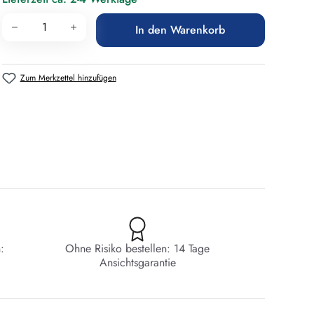
Produkt Anzahl: Gib den gewünschten Wert 
In den Warenkorb
Zum Merkzettel hinzufügen
:
Ohne Risiko bestellen: 14 Tage
Ansichtsgarantie