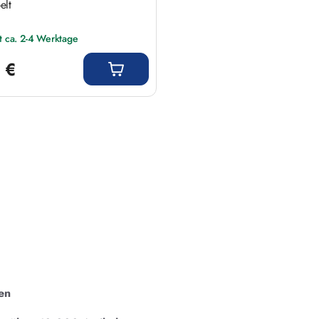
elt
it ca. 2-4 Werktage
 Preis:
 €
en