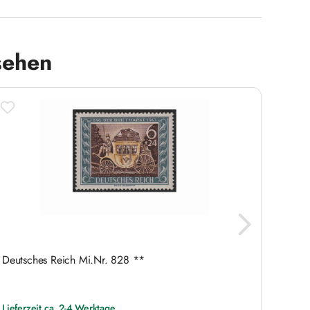
sehen
Deutsches Reich Mi.Nr. 828 **
Briefm
Michel
Lieferzeit ca. 2-4 Werktage
Liefer