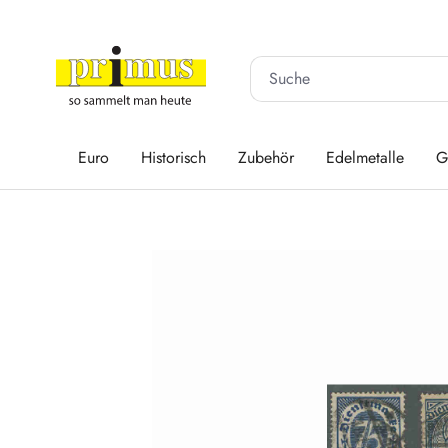
 Hauptinhalt springen
Zur Suche springen
Zur Hauptnavigation springen
Euro
Historisch
Zubehör
Edelmetalle
G
Bildergalerie überspringen