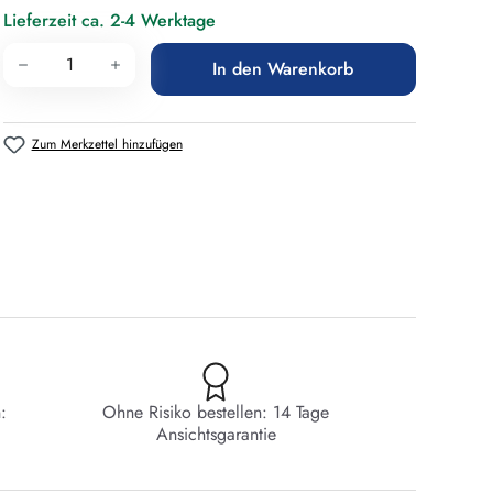
Lieferzeit ca. 2-4 Werktage
Produkt Anzahl: Gib den gewünschten Wert 
In den Warenkorb
Zum Merkzettel hinzufügen
:
Ohne Risiko bestellen: 14 Tage
Ansichtsgarantie