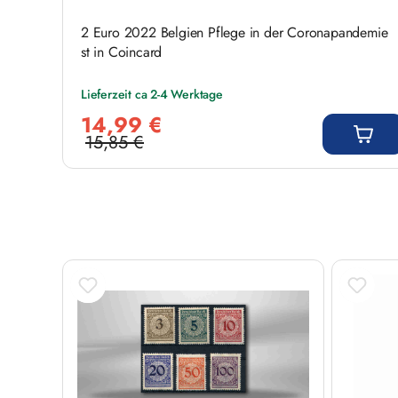
2 Euro 2022 Belgien Pflege in der Coronapandemie
st in Coincard
Lieferzeit ca 2-4 Werktage
Verkaufspreis:
14,99 €
15,85 €
Regulärer Preis:
Produktgalerie überspringen