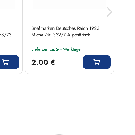
Briefmarken Deutsches Reich 1923
Brief
268/73
Michel-Nr. 332/7 A postfrisch
Miche
Lieferzeit ca. 2-4 Werktage
Liefer
Regulärer Preis:
Regulär
2,00 €
7,5