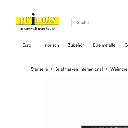
 Hauptinhalt springen
Zur Suche springen
Zur Hauptnavigation springen
Euro
Historisch
Zubehör
Edelmetalle
G
Startseite
Briefmarken International
Weimarer
Bildergalerie überspringen