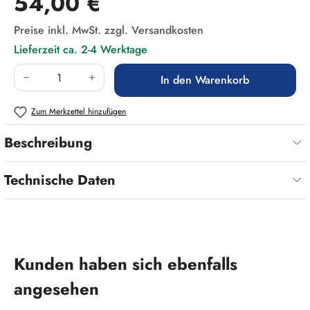
54,00 €
Preise inkl. MwSt. zzgl. Versandkosten
Lieferzeit ca. 2-4 Werktage
Produkt Anzahl: Gib den gewünschten Wert ein
In den Warenkorb
Zum Merkzettel hinzufügen
Beschreibung
Technische Daten
Produktgalerie überspringen
Kunden haben sich ebenfalls
angesehen