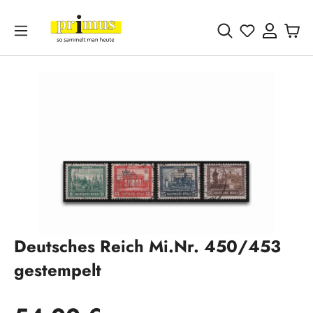
Zum Hauptinhalt springen
Du hast 0 
Bildergalerie überspringen
Deutsches Reich Mi.Nr. 450/453
gestempelt
Regulärer Preis: