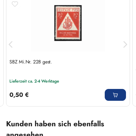
SBZ Mi.Nr. 228 gest.
Lieferzeit ca. 2-4 Werktage
Regulärer Preis:
0,50 €
Produktgalerie überspringen
Kunden haben sich ebenfalls
angesehen