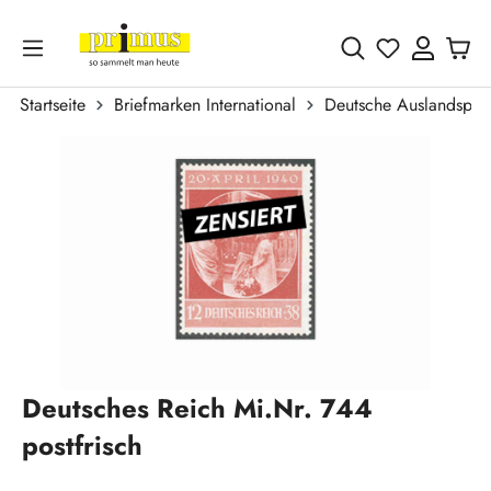
Zum Hauptinhalt springen
Du hast 0 
Startseite
Briefmarken International
Deutsche Auslandspos
Bildergalerie überspringen
Deutsches Reich Mi.Nr. 744
postfrisch