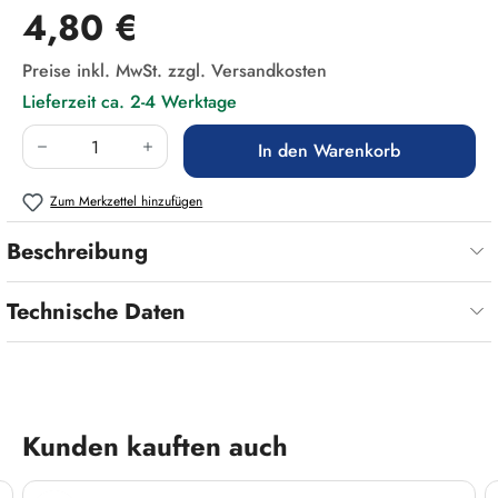
Regulärer Preis:
4,80 €
Preise inkl. MwSt. zzgl. Versandkosten
Lieferzeit ca. 2-4 Werktage
Produkt Anzahl: Gib den gewünschten Wert ein
In den Warenkorb
Zum Merkzettel hinzufügen
Beschreibung
Technische Daten
Produktgalerie überspringen
Kunden kauften auch