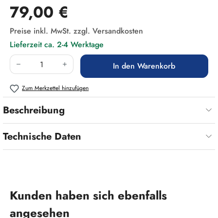
Regulärer Preis:
79,00 €
Preise inkl. MwSt. zzgl. Versandkosten
Lieferzeit ca. 2-4 Werktage
Produkt Anzahl: Gib den gewünschten Wert ein
In den Warenkorb
Zum Merkzettel hinzufügen
Beschreibung
Technische Daten
Produktgalerie überspringen
Kunden haben sich ebenfalls
angesehen