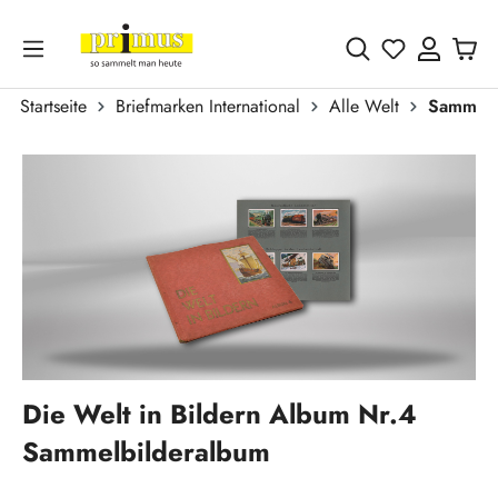
Zum Hauptinhalt springen
Du hast 0 
Startseite
Briefmarken International
Alle Welt
Sammlun
Bildergalerie überspringen
Die Welt in Bildern Album Nr.4
Sammelbilderalbum