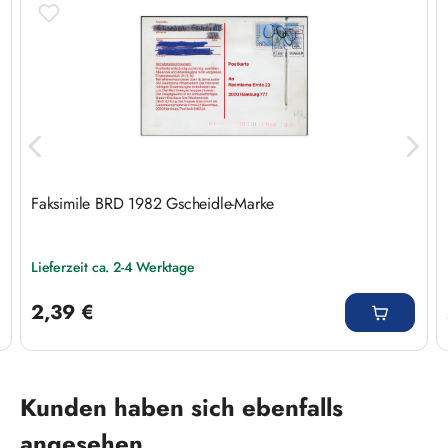
Faksimile BRD 1982 Gscheidle-Marke
Lieferzeit ca. 2-4 Werktage
Regulärer Preis:
2,39 €
Produktgalerie überspringen
Kunden haben sich ebenfalls
angesehen