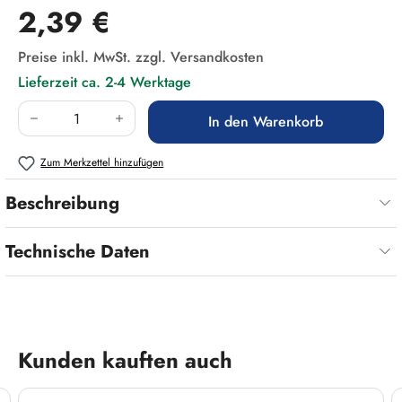
Regulärer Preis:
2,39 €
Preise inkl. MwSt. zzgl. Versandkosten
Lieferzeit ca. 2-4 Werktage
Produkt Anzahl: Gib den gewünschten Wert ein
In den Warenkorb
Zum Merkzettel hinzufügen
Beschreibung
Technische Daten
Produktgalerie überspringen
Kunden kauften auch