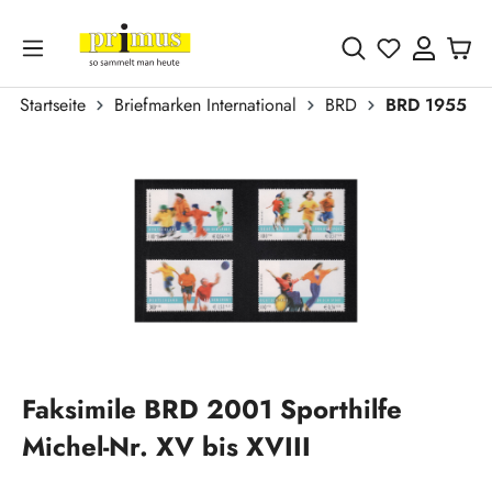
Zum Hauptinhalt springen
Du hast 0 
Startseite
Briefmarken International
BRD
BRD 1955 - h
Bildergalerie überspringen
Faksimile BRD 2001 Sporthilfe
Michel-Nr. XV bis XVIII