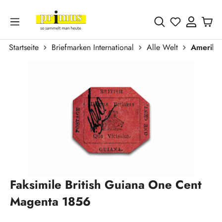
Zum Hauptinhalt springen
Du hast 0 
Startseite
Briefmarken International
Alle Welt
Amerika
Bildergalerie überspringen
Faksimile British Guiana One Cent
Magenta 1856