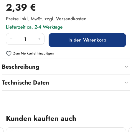
Regulärer Preis:
2,39 €
Preise inkl. MwSt. zzgl. Versandkosten
Lieferzeit ca. 2-4 Werktage
Produkt Anzahl: Gib den gewünschten Wert ein
In den Warenkorb
Zum Merkzettel hinzufügen
Beschreibung
Technische Daten
Produktgalerie überspringen
Kunden kauften auch