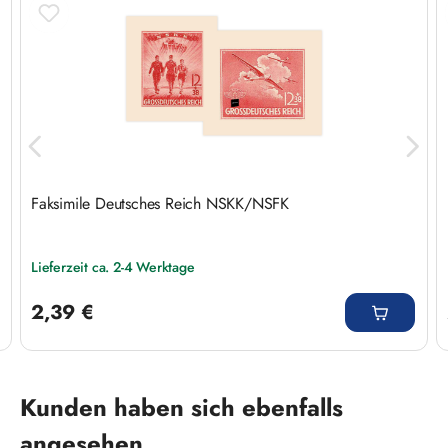
Faksimile Deutsches Reich NSKK/NSFK
Lieferzeit ca. 2-4 Werktage
Regulärer Preis:
2,39 €
Produktgalerie überspringen
Kunden haben sich ebenfalls
angesehen