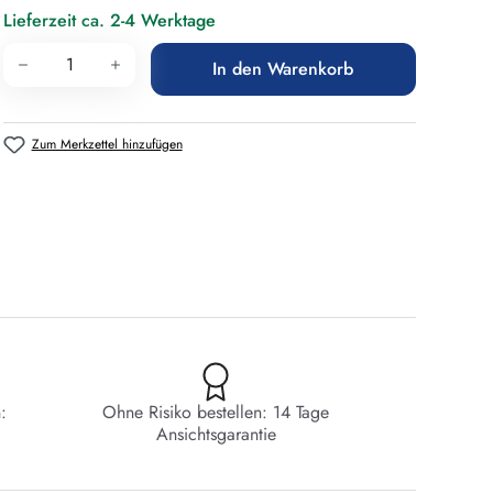
Lieferzeit ca. 2-4 Werktage
Produkt Anzahl: Gib den gewünschten Wert 
In den Warenkorb
Zum Merkzettel hinzufügen
:
Ohne Risiko bestellen: 14 Tage
Ansichtsgarantie