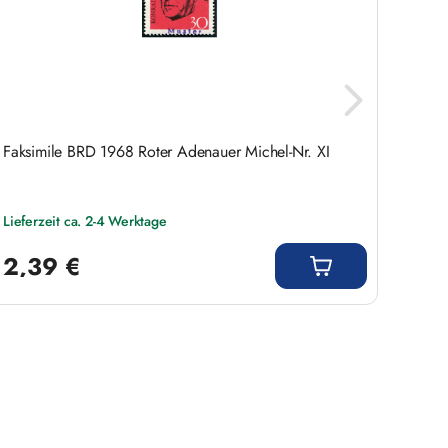
Faksimile BRD 1968 Roter Adenauer Michel-Nr. XI
Origin
Lieferzeit ca. 2-4 Werktage
Liefer
Regulärer Preis:
Regulär
2,39 €
2,9