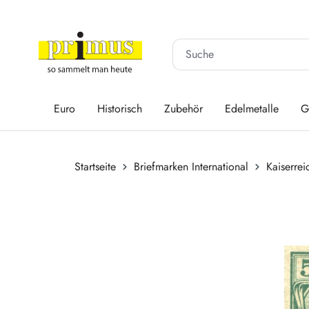
 Hauptinhalt springen
Zur Suche springen
Zur Hauptnavigation springen
Euro
Historisch
Zubehör
Edelmetalle
G
Startseite
Briefmarken International
Kaiserrei
Bildergalerie überspringen