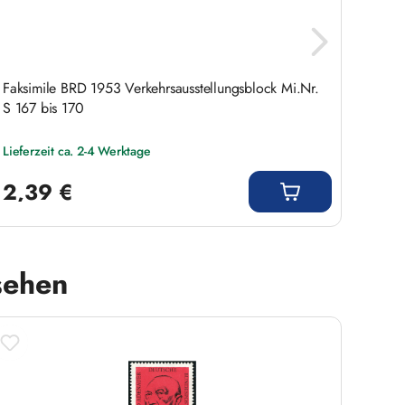
Faksimile BRD 1953 Verkehrsausstellungsblock Mi.Nr.
Faksim
S 167 bis 170
Lieferzeit ca. 2-4 Werktage
Liefer
Regulärer Preis:
Regulär
2,39 €
3,0
sehen