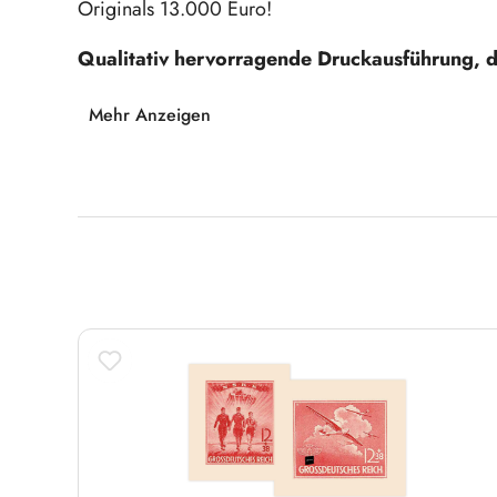
Originals 13.000 Euro!
Qualitativ hervorragende Druckausführung, die
Hinweis:
Die Marken sind als Faksimile gekennze
Mehr Anzeigen
Reprints.
Produktgalerie überspringen