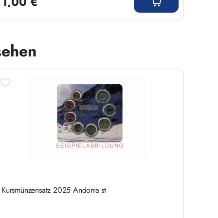
1,00 €
5,5
sehen
Kursmünzensatz 2025 Andorra st