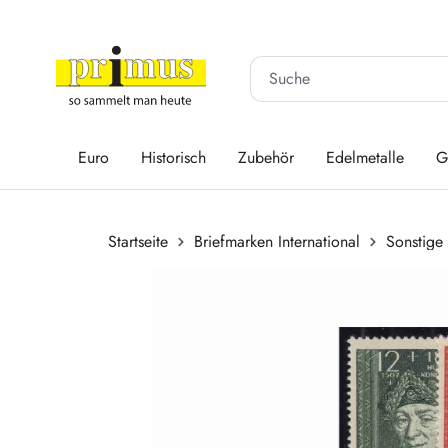
 Hauptinhalt springen
Zur Suche springen
Zur Hauptnavigation springen
Euro
Historisch
Zubehör
Edelmetalle
G
Startseite
Briefmarken International
Sonstige
Bildergalerie überspringen