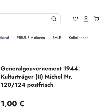
Du hast 0 Produ
tional
PRIMUS Aktionen
SALE
Kollektionen
Generalgouvernement 1944:
Kulturträger (II) Michel Nr.
120/124 postfrisch
Regulärer Preis:
1,00 €