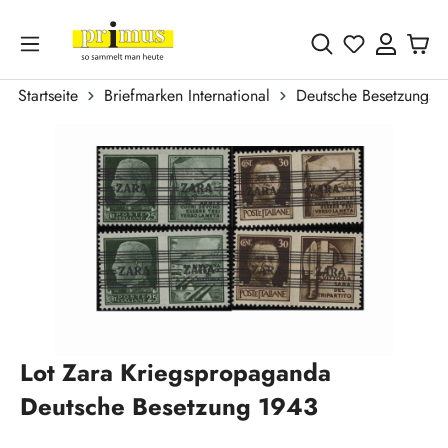
Zum Hauptinhalt springen
Du hast 0 
Startseite
Briefmarken International
Deutsche Besetzungsa
Bildergalerie überspringen
Lot Zara Kriegspropaganda
Deutsche Besetzung 1943