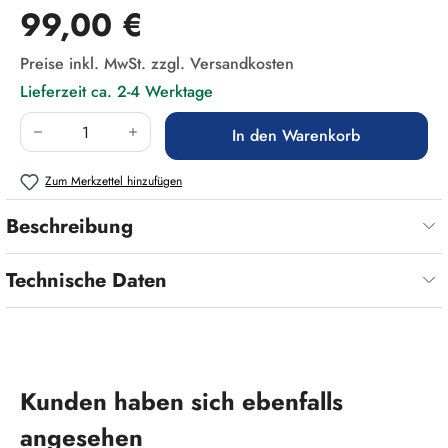
Regulärer Preis:
99,00 €
Preise inkl. MwSt. zzgl. Versandkosten
Lieferzeit ca. 2-4 Werktage
Produkt Anzahl: Gib den gewünschten Wert ein
In den Warenkorb
Zum Merkzettel hinzufügen
Beschreibung
Technische Daten
Produktgalerie überspringen
Kunden haben sich ebenfalls
angesehen