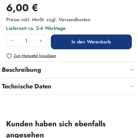
Regulärer Preis:
6,00 €
Preise inkl. MwSt. zzgl. Versandkosten
Lieferzeit ca. 2-4 Werktage
Produkt Anzahl: Gib den gewünschten Wert ein
In den Warenkorb
Zum Merkzettel hinzufügen
Beschreibung
Technische Daten
Produktgalerie überspringen
Kunden haben sich ebenfalls
angesehen