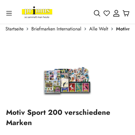
Zum Hauptinhalt springen
Du hast 0 
Startseite
Briefmarken International
Alle Welt
Motivma
Bildergalerie überspringen
Motiv Sport 200 verschiedene
Marken