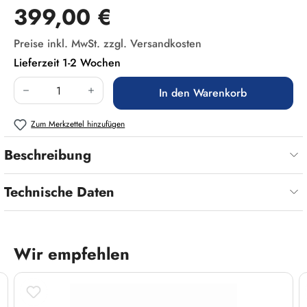
Regulärer Preis:
399,00 €
Preise inkl. MwSt. zzgl. Versandkosten
Lieferzeit 1-2 Wochen
Produkt Anzahl: Gib den gewünschten Wert ein
In den Warenkorb
Zum Merkzettel hinzufügen
Beschreibung
Technische Daten
Wir empfehlen
Produktgalerie überspringen