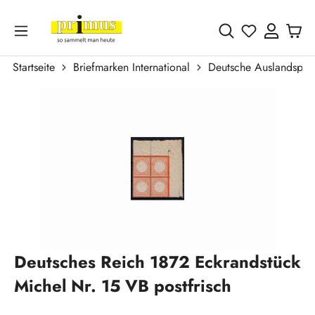
Zum Hauptinhalt springen
Du hast 0 
Startseite
Briefmarken International
Deutsche Auslandspos
Bildergalerie überspringen
Deutsches Reich 1872 Eckrandstück
Michel Nr. 15 VB postfrisch