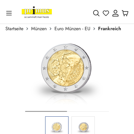
Zum Hauptinhalt springen
Du hast 0 
Startseite
Münzen
Euro Münzen - EU
Frankreich
Bildergalerie überspringen