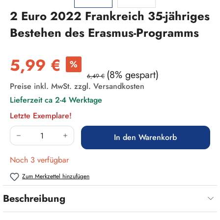
2 Euro 2022 Frankreich 35-jähriges
Bestehen des Erasmus-Programms
Verkaufspreis:
5,99 €
%
(8% gespart)
6,49 €
Preise inkl. MwSt. zzgl. Versandkosten
Lieferzeit ca 2-4 Werktage
Letzte Exemplare!
Produkt Anzahl: Gib den gewünschten Wert ein
In den Warenkorb
Noch 3 verfügbar
Zum Merkzettel hinzufügen
Beschreibung