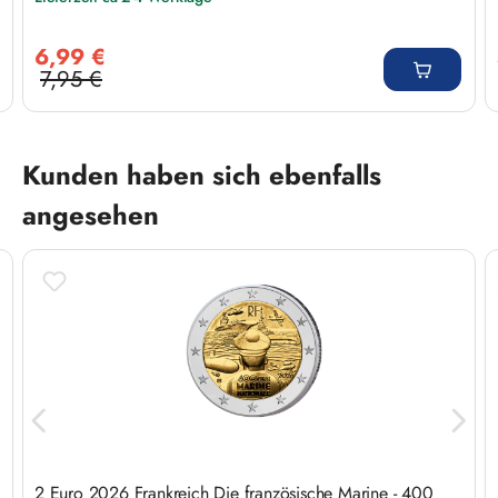
Verkaufspreis:
6,99 €
7,95 €
Regulärer Preis:
Produktgalerie überspringen
Kunden haben sich ebenfalls
angesehen
2 Euro 2026 Frankreich Die französische Marine - 400