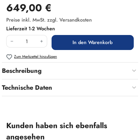
Regulärer Preis:
649,00 €
Preise inkl. MwSt. zzgl. Versandkosten
Lieferzeit 1-2 Wochen
Produkt Anzahl: Gib den gewünschten Wert ein
In den Warenkorb
Zum Merkzettel hinzufügen
Beschreibung
Technische Daten
Produktgalerie überspringen
Kunden haben sich ebenfalls
angesehen