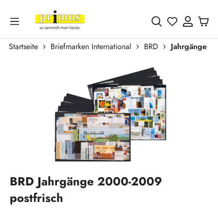
Zum Hauptinhalt springen
Du hast 0 
Startseite
Briefmarken International
BRD
Jahrgänge
Bildergalerie überspringen
BRD Jahrgänge 2000-2009
postfrisch