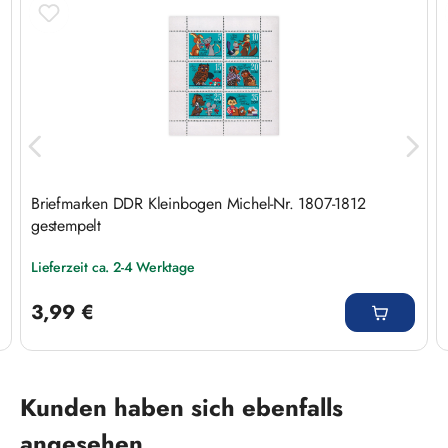
Briefmarken DDR Kleinbogen Michel-Nr. 1807-1812
gestempelt
Lieferzeit ca. 2-4 Werktage
Regulärer Preis:
3,99 €
Produktgalerie überspringen
Kunden haben sich ebenfalls
angesehen