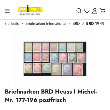
Zum Hauptinhalt springen
Du hast 0 
Startseite
Briefmarken International
BRD
BRD 1949 - 
Bildergalerie überspringen
Briefmarken BRD Heuss I Michel-
Nr. 177-196 postfrisch