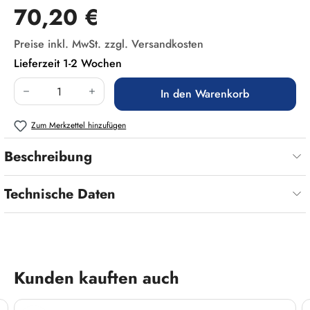
Regulärer Preis:
70,20 €
Preise inkl. MwSt. zzgl. Versandkosten
Lieferzeit 1-2 Wochen
Produkt Anzahl: Gib den gewünschten Wert ein
In den Warenkorb
Zum Merkzettel hinzufügen
Beschreibung
Technische Daten
Produktgalerie überspringen
Kunden kauften auch