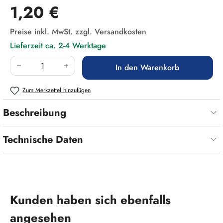
Regulärer Preis:
1,20 €
Preise inkl. MwSt. zzgl. Versandkosten
Lieferzeit ca. 2-4 Werktage
Produkt Anzahl: Gib den gewünschten Wert ein
In den Warenkorb
Zum Merkzettel hinzufügen
Beschreibung
Technische Daten
Produktgalerie überspringen
Kunden haben sich ebenfalls
angesehen