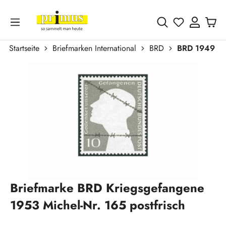
Zum Hauptinhalt springen
Du hast 0 
Startseite
Briefmarken International
BRD
BRD 1949 - 
Bildergalerie überspringen
Briefmarke BRD Kriegsgefangene
1953 Michel-Nr. 165 postfrisch