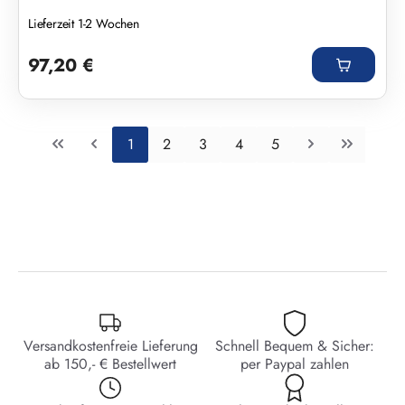
Lieferzeit 1-2 Wochen
Regulärer Preis:
97,20 €
Seite
Seite
Seite
Seite
Seite
1
2
3
4
5
Versandkostenfreie Lieferung
Schnell Bequem & Sicher:
ab 150,- € Bestellwert
per Paypal zahlen