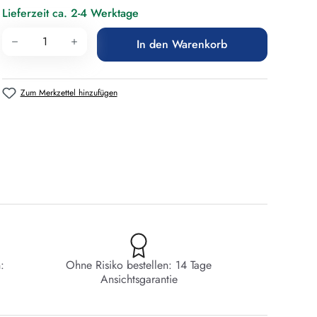
Lieferzeit ca. 2-4 Werktage
Produkt Anzahl: Gib den gewünschten Wert 
In den Warenkorb
Zum Merkzettel hinzufügen
:
Ohne Risiko bestellen: 14 Tage
Ansichtsgarantie