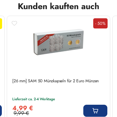
Kunden kauften auch
- 50%
Rabatt
[26 mm] SAM 50 Münzkapseln für 2 Euro Münzen
Lieferzeit ca. 2-4 Werktage
Verkaufspreis:
4,99 €
9,99 €
Regulärer Preis: