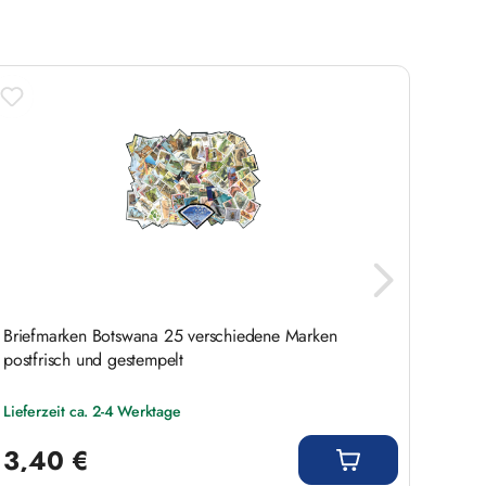
Briefmarken Botswana 25 verschiedene Marken
Kamer
postfrisch und gestempelt
postfr
Lieferzeit ca. 2-4 Werktage
Liefer
Regulärer Preis:
Regulär
3,40 €
13,