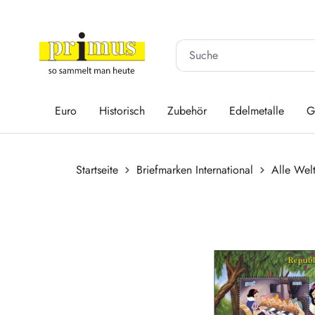
 Hauptinhalt springen
Zur Suche springen
Zur Hauptnavigation springen
Euro
Historisch
Zubehör
Edelmetalle
G
Startseite
Briefmarken International
Alle Wel
Bildergalerie überspringen