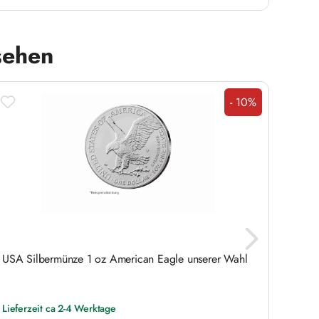
sehen
- 10%
Rabatt
USA Silbermünze 1 oz American Eagle unserer Wahl
Einze
Lieferzeit ca 2-4 Werktage
Liefer