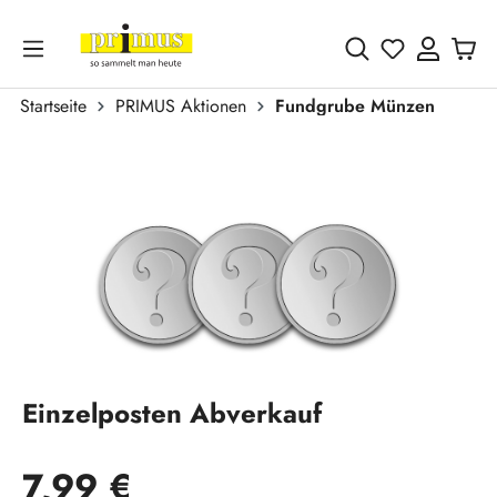
Zum Hauptinhalt springen
Du hast 0 
Startseite
PRIMUS Aktionen
Fundgrube Münzen
Bildergalerie überspringen
Einzelposten Abverkauf
Regulärer Preis:
7,99 €