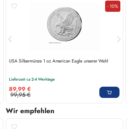
- 10%
Rabatt
USA Silbermünze 1 oz American Eagle unserer Wahl
Lieferzeit ca 2-4 Werktage
Verkaufspreis:
89,99 €
99,95 €
Regulärer Preis:
Wir empfehlen
Produktgalerie überspringen