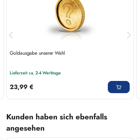
Goldausgabe unserer Wahl
Lieferzeit ca. 2-4 Werktage
Regulärer Preis:
23,99 €
Produktgalerie überspringen
Kunden haben sich ebenfalls
angesehen