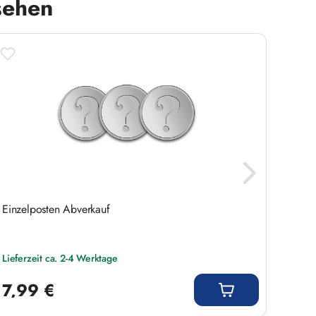
sehen
Einzelposten Abverkauf
Fundg
Lieferzeit ca. 2-4 Werktage
Liefer
Regulärer Preis:
Regulär
7,99 €
19,