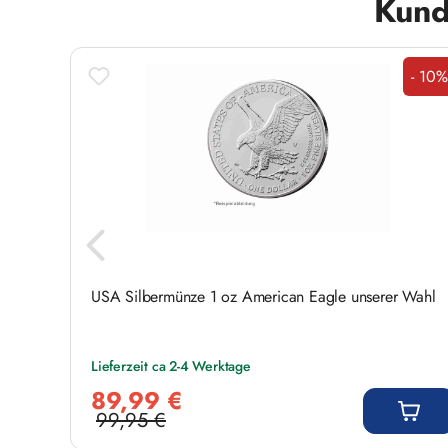
Kund
- 10%
Raba
00
USA Silbermünze 1 oz American Eagle unserer Wahl
Lieferzeit ca 2-4 Werktage
Verkaufspreis:
89,99 €
99,95 €
Regulärer Preis: