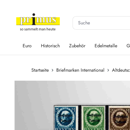
 Hauptinhalt springen
Zur Suche springen
Zur Hauptnavigation springen
Euro
Historisch
Zubehör
Edelmetalle
G
Startseite
Briefmarken International
Altdeuts
Bildergalerie überspringen