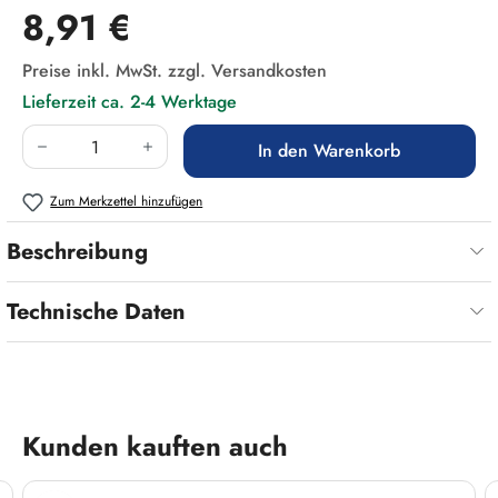
Regulärer Preis:
8,91 €
Preise inkl. MwSt. zzgl. Versandkosten
Lieferzeit ca. 2-4 Werktage
Produkt Anzahl: Gib den gewünschten Wert ein
In den Warenkorb
Zum Merkzettel hinzufügen
Beschreibung
Technische Daten
Produktgalerie überspringen
Kunden kauften auch