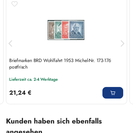
Briefmarken BRD Wohlfahrt 1953 Michel-Nr. 173-176
postfrisch
Lieferzeit ca. 2-4 Werktage
Regulärer Preis:
21,24 €
Produktgalerie überspringen
Kunden haben sich ebenfalls
angesehen