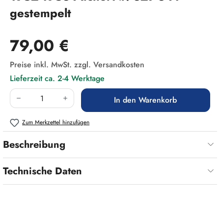
gestempelt
Regulärer Preis:
79,00 €
Preise inkl. MwSt. zzgl. Versandkosten
Lieferzeit ca. 2-4 Werktage
Produkt Anzahl: Gib den gewünschten Wert ein
In den Warenkorb
Zum Merkzettel hinzufügen
Beschreibung
Technische Daten