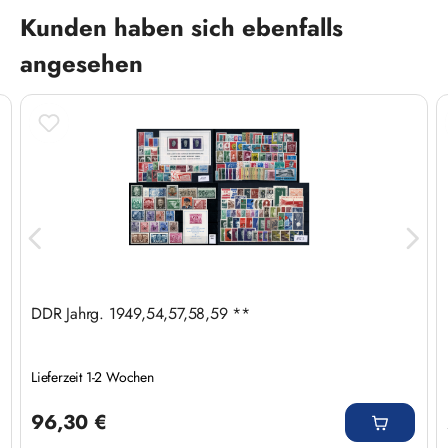
Produktgalerie überspringen
Kunden haben sich ebenfalls
angesehen
DDR Jahrg. 1949,54,57,58,59 **
Lieferzeit 1-2 Wochen
Regulärer Preis:
96,30 €