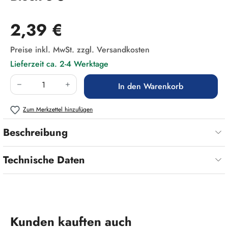
Regulärer Preis:
2,39 €
Preise inkl. MwSt. zzgl. Versandkosten
Lieferzeit ca. 2-4 Werktage
Produkt Anzahl: Gib den gewünschten Wert ein
In den Warenkorb
Zum Merkzettel hinzufügen
Beschreibung
Technische Daten
Produktgalerie überspringen
Kunden kauften auch