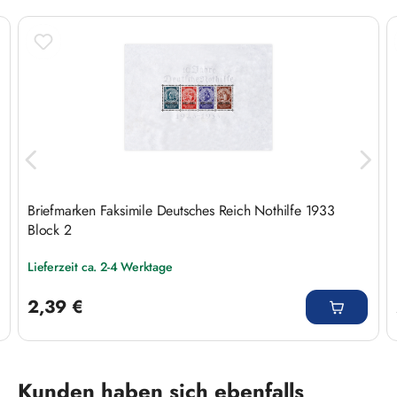
Briefmarken Faksimile Deutsches Reich Nothilfe 1933
Block 2
Lieferzeit ca. 2-4 Werktage
Regulärer Preis:
2,39 €
Produktgalerie überspringen
Kunden haben sich ebenfalls