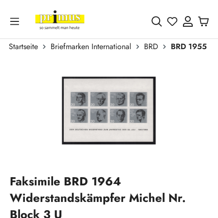
Zum Hauptinhalt springen
Du hast 0 
Startseite
Briefmarken International
BRD
BRD 1955 - h
Bildergalerie überspringen
Faksimile BRD 1964
Widerstandskämpfer Michel Nr.
Block 3 U