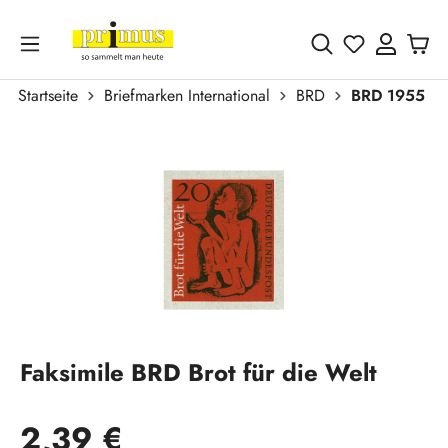
Zum Hauptinhalt springen
Du hast 0 
Startseite
Briefmarken International
BRD
BRD 1955 - h
Bildergalerie überspringen
Faksimile BRD Brot für die Welt
Regulärer Preis:
2,39 €