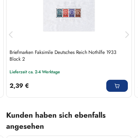
Briefmarken Faksimile Deutsches Reich Nothilfe 1933
Block 2
Lieferzeit ca. 2-4 Werktage
Regulärer Preis:
2,39 €
Produktgalerie überspringen
Kunden haben sich ebenfalls
angesehen