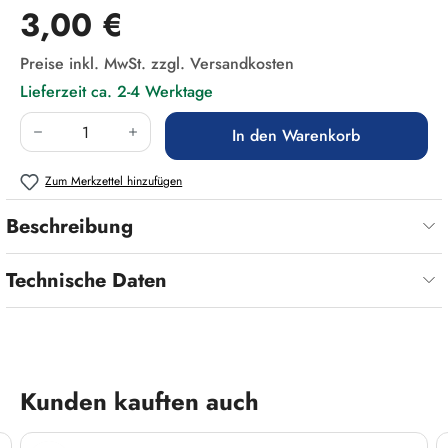
Regulärer Preis:
3,00 €
Preise inkl. MwSt. zzgl. Versandkosten
Lieferzeit ca. 2-4 Werktage
Produkt Anzahl: Gib den gewünschten Wert ein
In den Warenkorb
Zum Merkzettel hinzufügen
Beschreibung
Technische Daten
Produktgalerie überspringen
Kunden kauften auch