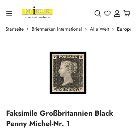
Zum Hauptinhalt springen
Du hast 0 
Startseite
Briefmarken International
Alle Welt
Europa
Bildergalerie überspringen
Faksimile Großbritannien Black
Penny Michel-Nr. 1