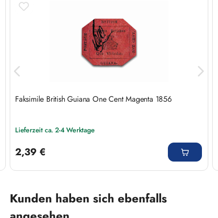
Faksimile British Guiana One Cent Magenta 1856
Lieferzeit ca. 2-4 Werktage
Regulärer Preis:
2,39 €
Produktgalerie überspringen
Kunden haben sich ebenfalls
angesehen