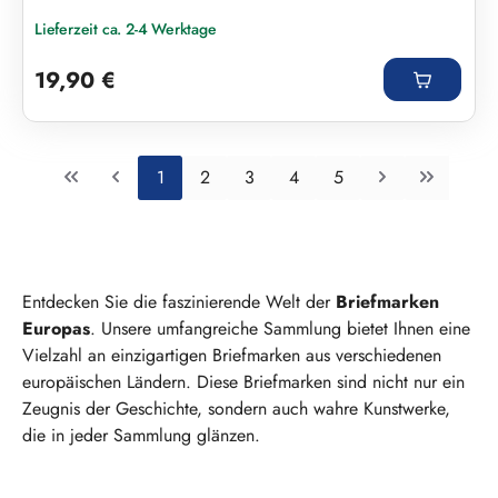
Lieferzeit ca. 2-4 Werktage
Regulärer Preis:
19,90 €
Seite
Seite
Seite
Seite
Seite
1
2
3
4
5
Entdecken Sie die faszinierende Welt der
Briefmarken
Europas
. Unsere umfangreiche Sammlung bietet Ihnen eine
Vielzahl an einzigartigen Briefmarken aus verschiedenen
europäischen Ländern. Diese Briefmarken sind nicht nur ein
Zeugnis der Geschichte, sondern auch wahre Kunstwerke,
die in jeder Sammlung glänzen.