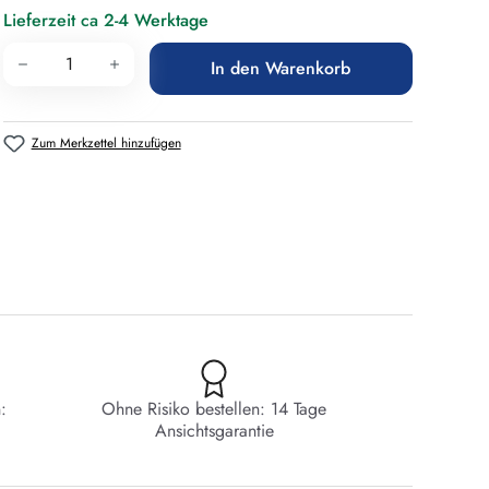
Lieferzeit ca 2-4 Werktage
Produkt Anzahl: Gib den gewünschten Wert 
In den Warenkorb
Zum Merkzettel hinzufügen
:
Ohne Risiko bestellen: 14 Tage
Ansichtsgarantie