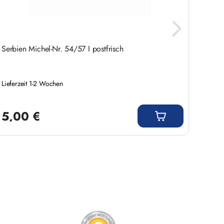
Serbien Michel-Nr. 54/57 I postfrisch
Brief
154 I 
Lieferzeit 1-2 Wochen
Liefer
Letzte
Regulärer Preis:
Regulär
5,00 €
45,