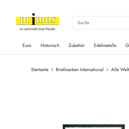
 Hauptinhalt springen
Zur Suche springen
Zur Hauptnavigation springen
Euro
Historisch
Zubehör
Edelmetalle
G
Startseite
Briefmarken International
Alle Wel
Bildergalerie überspringen