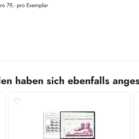
uro 79,- pro Exemplar
eno, n. 9a. Lieferung mit Attest-Kopie des Schweizer
es experts philateliques (SBPV ASEP).
en haben sich ebenfalls ange