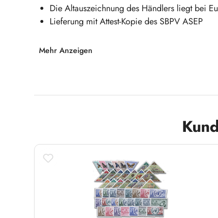
Die Altauszeichnung des Händlers liegt bei E
Lieferung mit Attest-Kopie des SBPV ASEP
TOP-Seltenheit!
Mehr Anzeigen
Info:
CEI Emissione locale 1944 'Caselecchio di R
Briefmarken-Prüfer-Verbandes Associaton Suisse d
Produktgalerie überspringen
Kund