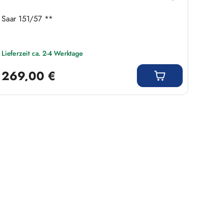
Saar 151/57 **
Saar 
Lieferzeit ca. 2-4 Werktage
Liefer
Regulärer Preis:
Regulär
269,00 €
629