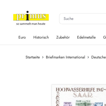
 Hauptinhalt springen
Zur Suche springen
Zur Hauptnavigation springen
Euro
Historisch
Zubehör
Edelmetalle
G
Startseite
Briefmarken International
Deutsche
Bildergalerie überspringen