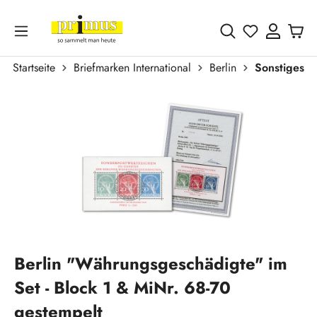
Zum Hauptinhalt springen
Du hast 0 
Startseite
Briefmarken International
Berlin
Sonstiges
Bildergalerie überspringen
Berlin "Währungsgeschädigte" im
Set - Block 1 & MiNr. 68-70
gestempelt