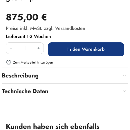
Regulärer Preis:
875,00 €
Preise inkl. MwSt. zzgl. Versandkosten
Lieferzeit 1-2 Wochen
Produkt Anzahl: Gib den gewünschten Wert ein
In den Warenkorb
Zum Merkzettel hinzufügen
Beschreibung
Technische Daten
Produktgalerie überspringen
Kunden haben sich ebenfalls