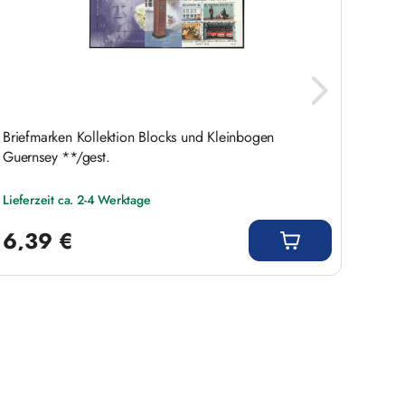
Briefmarken Kollektion Blocks und Kleinbogen
Briefm
Guernsey **/gest.
**/ges
Lieferzeit ca. 2-4 Werktage
Liefer
Regulärer Preis:
Regulär
6,39 €
8,5