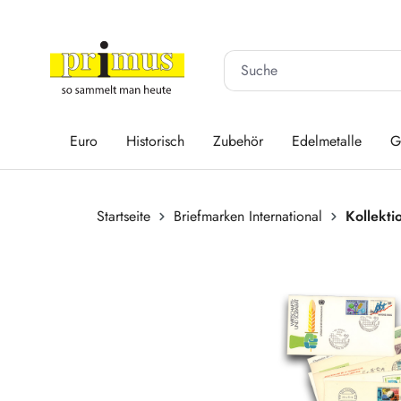
 Hauptinhalt springen
Zur Suche springen
Zur Hauptnavigation springen
Euro
Historisch
Zubehör
Edelmetalle
G
Startseite
Briefmarken International
Kollekt
Bildergalerie überspringen