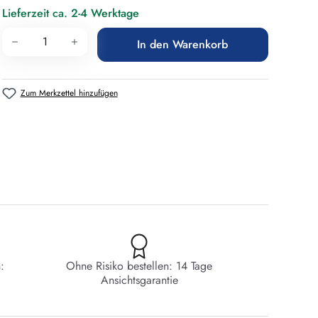
Lieferzeit ca. 2-4 Werktage
Produkt Anzahl: Gib den gewünschten Wert 
In den Warenkorb
Zum Merkzettel hinzufügen
:
Ohne Risiko bestellen: 14 Tage
Ansichtsgarantie