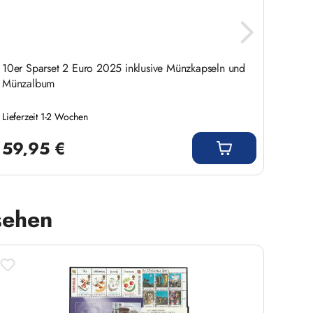
10er Sparset 2 Euro 2025 inklusive Münzkapseln und
20 ve
Münzalbum
Lieferzeit 1-2 Wochen
Liefer
Regulärer Preis:
Regulär
59,95 €
3,9
sehen