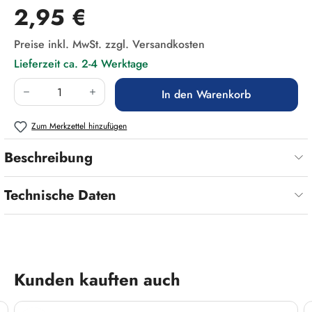
Regulärer Preis:
2,95 €
Preise inkl. MwSt. zzgl. Versandkosten
Lieferzeit ca. 2-4 Werktage
Produkt Anzahl: Gib den gewünschten Wert ein
In den Warenkorb
Zum Merkzettel hinzufügen
Beschreibung
Technische Daten
Produktgalerie überspringen
Kunden kauften auch