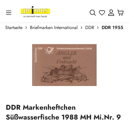
Zum Hauptinhalt springen
Du hast 0 
Startseite
Briefmarken International
DDR
DDR 1955 - 
Bildergalerie überspringen
DDR Markenheftchen
Süßwasserfische 1988 MH Mi.Nr. 9