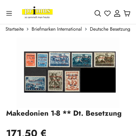
Zum Hauptinhalt springen
Du hast 0 
Startseite
Briefmarken International
Deutsche Besetzungsa
Bildergalerie überspringen
Makedonien 1-8 ** Dt. Besetzung
Regulärer Preis:
171,50 €