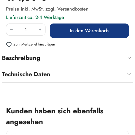
Preise inkl. MwSt. zzgl. Versandkosten
Lieferzeit ca. 2-4 Werktage
Produkt Anzahl: Gib den gewünschten Wert ein
In den Warenkorb
Zum Merkzettel hinzufügen
Beschreibung
Technische Daten
Produktgalerie überspringen
Kunden haben sich ebenfalls
angesehen