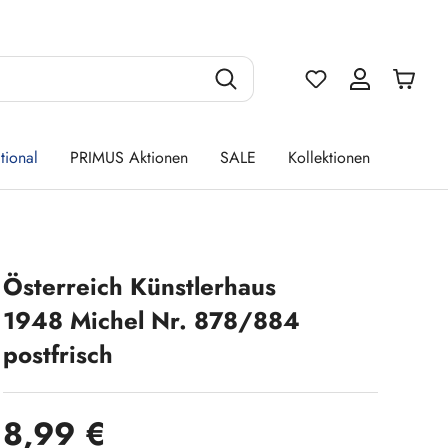
Du hast 0 Produ
tional
PRIMUS Aktionen
SALE
Kollektionen
Österreich Künstlerhaus
1948 Michel Nr. 878/884
postfrisch
Regulärer Preis:
8,99 €