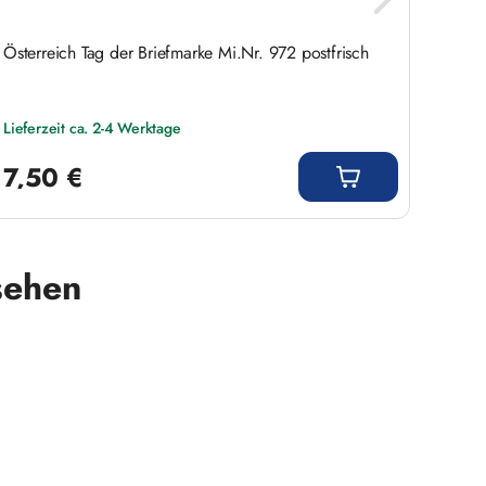
Österreich Tag der Briefmarke Mi.Nr. 972 postfrisch
Öster
Lieferzeit ca. 2-4 Werktage
Liefer
Regulärer Preis:
Regulär
7,50 €
12,
sehen