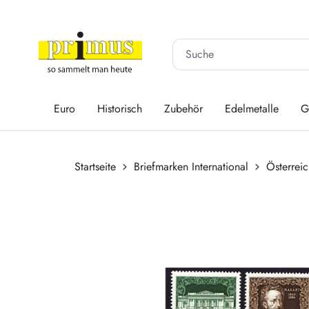
 Hauptinhalt springen
Zur Suche springen
Zur Hauptnavigation springen
Euro
Historisch
Zubehör
Edelmetalle
G
Startseite
Briefmarken International
Österrei
Bildergalerie überspringen